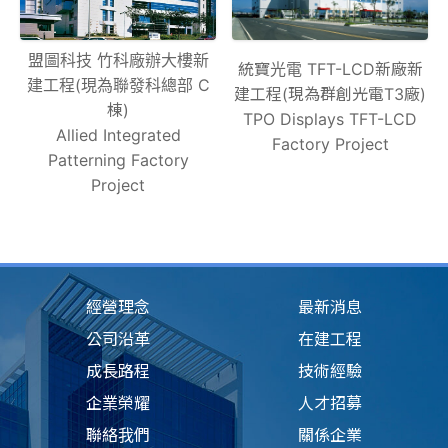
盟圖科技 竹科廠辦大樓新
統寶光電 TFT-LCD新廠新
建工程(現為聯發科總部 C
建工程(現為群創光電T3廠)
棟)
TPO Displays TFT-LCD
Allied Integrated
Factory Project
Patterning Factory
Project
經營理念
最新消息
公司沿革
在建工程
成長路程
技術經驗
企業榮耀
人才招募
聯絡我們
關係企業