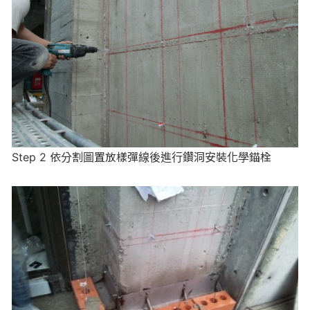
Step 2 依分割圖置放樣彈線後進行鑽洞安裝化學錨栓