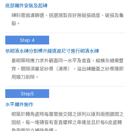
底部鐵件安裝及起磚
磚料需過濾篩選，挑選燒製良好無碰損過度、破損及龜
裂。
Step 4
依砌清水磚分割標示線逐皮尺寸進行砌清水磚
要砌築時應力求外觀面同一水平及垂直，縱橫灰縫需整
齊，間隔須塞足砂漿（滿漿），溢出磚牆面之砂漿隨即
用鏝刀刮除。
Step5
水平鐵件施作
砌築於轉角處時每層需做交錯之排列以達到兩側牆間之
固結，每一堆磚皆有垂直螺桿之串連並且於每6皮處轉
角兩側設立補強角鐵。