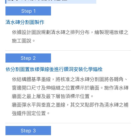
Step 1
清水磚分割圖製作
依據設計圖說規劃清水磚之排列分布，繪製現場放樣之
施工圖說。
Step 2
依分割圖置放樣彈線後進行鑽洞安裝化學錨栓
依結構體基準墨線，將核准之清水磚分割圖將各轉角、
窗邊開口尺寸及伸縮縫之位置標示於牆面。施作清水磚
牆面之最上層及最下層皆須標示位置。
牆面彈水平與垂直之墨線，其交叉點即作為清水磚之補
強鐵件固定位置。
Step 3