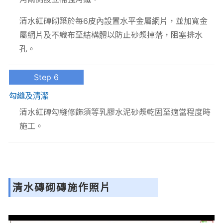
清水紅磚砌築於每6皮內設置水平金屬網片，並加寬金
屬網片及不織布至結構體以防止砂漿掉落，阻塞排水
孔。
Step 6
勾縫及清潔
清水紅磚勾縫修飾須等乳膠水泥砂漿乾固至適當程度時
施工。
清水磚砌磚施作照片