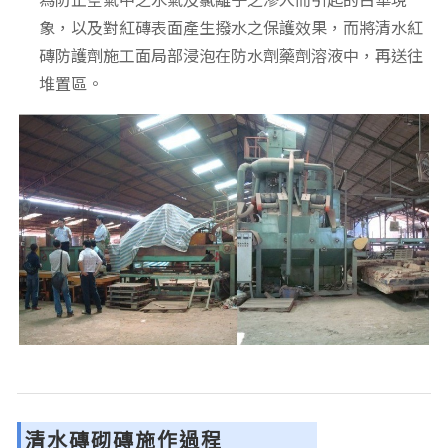
為防止空氣中之水氣及氯離子之滲入而引起的白華現
象，以及對紅磚表面產生撥水之保護效果，而將清水紅
磚防護劑施工面局部浸泡在防水劑藥劑溶液中，再送往
堆置區。
清水磚砌磚施作過程