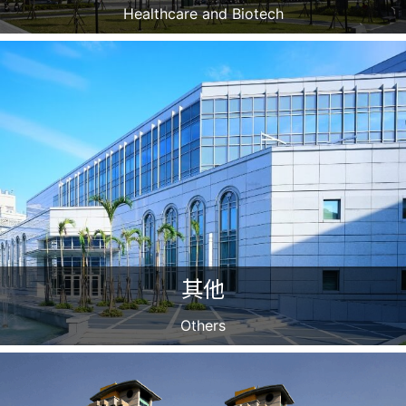
Healthcare and Biotech
其他
Others