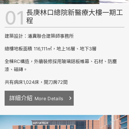
長庚林口總院新醫療大樓一期工
程
建築設計：潘冀聯合建築師事務所
總樓地板面積
116,
111
㎡，地上16層、地下3層
全棟
RC
構造，外牆裝修採用玻璃鋁板帷幕、石材、防塵
漆、磁磚。
共有病床
1,024
床，開刀房
72
間
詳細介紹
More Details