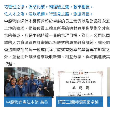
巧管理之思，為簡化繁。輔經驗之弼，教學相長。
佐人才之治，演以承傳。行遠見之路，淵遠流長。
中麟營造深信永續經營賴於卓越的員工素質以及對品質永無
止境的追求，從每位員工擅其所長的適材適用進階到全才主
管的養成，乃是中麟持續一貫的管理目標，為此，公司以周
詳的人力資源管理計畫輔以系統式的專業教育訓練，讓公司
營造團隊裡的每一位成員除了能夠有效率的學習專業知識之
外，並藉由外訓機會來吸收新知、相互分享、與時俱進使其
卓越。
中麟營造專注本業 為員
研華三期榮獲國家卓越
興
工構築安心彈性職場
建設獎
設