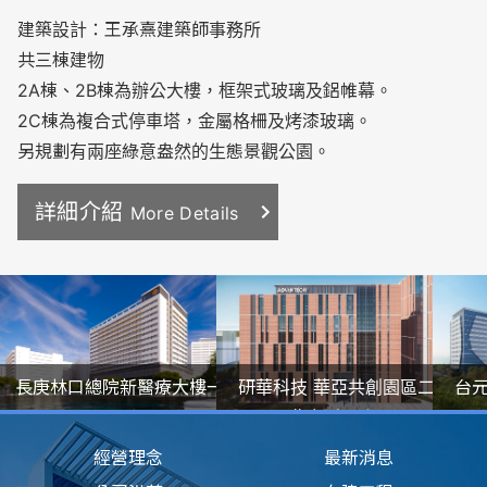
建築設計：王承熹建築師事務所
共三棟建物
2A棟、2B棟為辦公大樓，框架式玻璃及鋁帷幕。
2C棟為複合式停車塔，金屬格柵及烤漆玻璃。
另規劃有兩座綠意盎然的生態景觀公園。
詳細介紹
More Details
研華科技 華亞共創園區二
長庚林口總院新醫療大樓一
工
台元
期新建工程
期工程
經營理念
最新消息