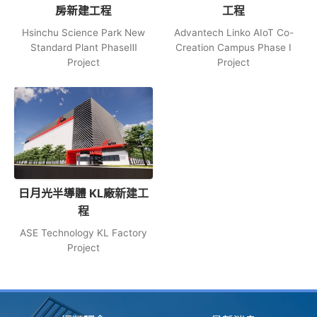
房新建⼯程
工程
Hsinchu Science Park New
Advantech Linko AIoT Co-
Standard Plant PhaseⅢ
Creation Campus Phase Ⅰ
Project
Project
日月光半導體 KL廠新建工
程
ASE Technology KL Factory
Project