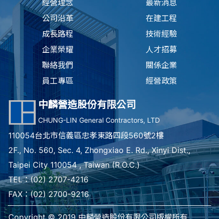
經營理念
最新消息
公司沿革
在建工程
成長路程
技術經驗
企業榮耀
人才招募
聯絡我們
關係企業
員工專區
經營政策
中麟營造股份有限公司
CHUNG-LIN General Contractors, LTD
110054台北市信義區忠孝東路四段560號2樓
2F., No. 560, Sec. 4, Zhongxiao E. Rd., Xinyi Dist.,
Taipei City 110054 , Taiwan (R.O.C.)
TEL：
(02) 2707-4216
FAX：(02) 2700-9216
Copyright © 2019 中麟營造股份有限公司版權所有