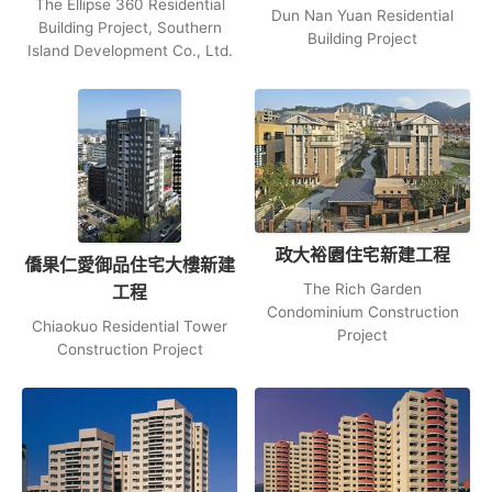
The Ellipse 360 Residential
Dun Nan Yuan Residential
Building Project, Southern
Building Project
Island Development Co., Ltd.
政大裕園住宅新建工程
僑果仁愛御品住宅大樓新建
The Rich Garden
工程
Condominium Construction
Chiaokuo Residential Tower
Project
Construction Project