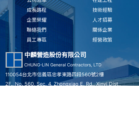
公司沿革
在建工程
成長路程
技術經驗
企業榮耀
人才招募
聯絡我們
關係企業
員工專區
經營政策
中麟營造股份有限公司
CHUNG-LIN General Contractors, LTD
110054台北市信義區忠孝東路四段560號2樓
2F., No. 560, Sec. 4, Zhongxiao E. Rd., Xinyi Dist.,
Taipei City 110054 , Taiwan (R.O.C.)
TEL：
(02) 2707-4216
FAX：(02) 2700-9216
Copyright © 2019 中麟營造股份有限公司版權所有