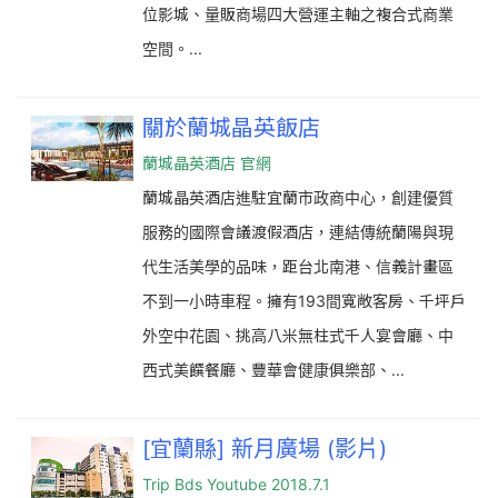
位影城、量販商場四大營運主軸之複合式商業
空間。...
關於蘭城晶英飯店
蘭城晶英酒店 官網
蘭城晶英酒店進駐宜蘭市政商中心，創建優質
服務的國際會議渡假酒店，連結傳統蘭陽與現
代生活美學的品味，距台北南港、信義計畫區
不到一小時車程。擁有193間寬敞客房、千坪戶
外空中花園、挑高八米無柱式千人宴會廳、中
西式美饌餐廳、豐華會健康俱樂部、...
[宜蘭縣] 新月廣場 (影片)
Trip Bds Youtube 2018.7.1