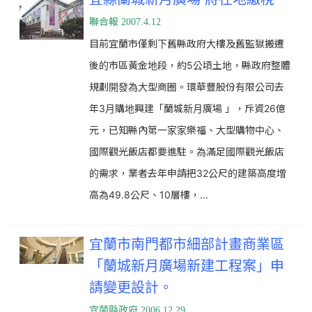
聯合報
2007.4.12
目前宜蘭市僅剩下舊縣政府大樓及舊監獄搬遷
後的市區黃金地段，約5公頃土地，縣政府整體
規劃開發為大型商圈。
環華豐股份有限公司去
年3月購地興建「蘭城
新月廣場
」，斥資26億
元，已知縣內第一家家樂福、大型購物中心、
國際觀光飯店都要進駐。
為滿足國際觀光飯店
的需求，業者去年申請把32公尺的建築高度增
高為49.8公尺、10層樓，
...
宜蘭市南門都市細部計畫商業區
「蘭城新月廣場新建工程案」申
請變更設計。
宜蘭縣政府 2006.12.29