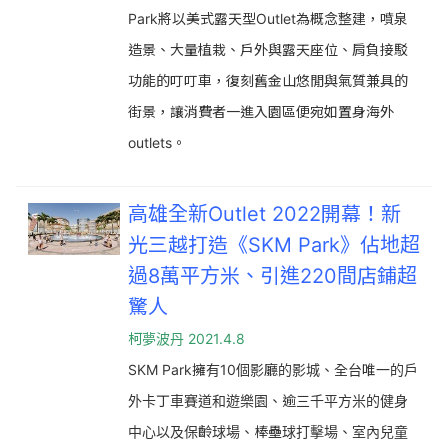
Park將以美式露天型Outlet為概念整建，噴泉
造景、大量植栽、戶外與露天座位、肩負接駁
功能的叮叮車，復刻舊金山悠閒與氣質兼具的
街景，讓消費者一進入園區便宛如置身海外
outlets。
高雄全新Outlet 2022開幕！新
光三越打造《SKM Park》佔地超
過8萬平方米、引進220間店鋪超
驚人
柯夢波丹 2021.4.8
SKM Park擁有10個影廳的影城、全台唯一的戶
外卡丁車賽道和遊樂園、逾三千平方米的健身
中心以及保齡球場、棒壘球打擊場、室內兒童