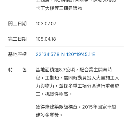
上四層，RC結構計有商場、運動大樓及
卡丁大樓等三棟建築物
開工日期
103.07.07
完工日期
105.04.18
基地座標
22°34'57.8"N 120°19'45.1"E
特 色
基地面積達8.7公頃，配合業主開幕時
程，工期短，需同時動員投入大量施工人
力與物力，並採多重工項分區進行重疊施
工，挑戰性極高。
獲得綠建築銀級標章，2015年國家卓越
建設金質獎。