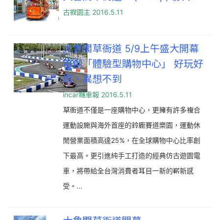
古寂園主 2016.5.11
大魯閣草衙道 5/9上午盛大開幕
首創「體驗型購物中心」 好玩好
逛、異想不到
incar癮車報 2016.5.11
草衙道不僅是一座購物中心，更擁有許多複合
運動設施與海外首座的鈴鹿賽道樂園，運動休
閒營業面積高達25%，在全球購物中心比率創
下最高。更引進純手工打造的經典仿古遊園電
車，將帶給全台灣消費者耳目一新的嶄新感
受。...