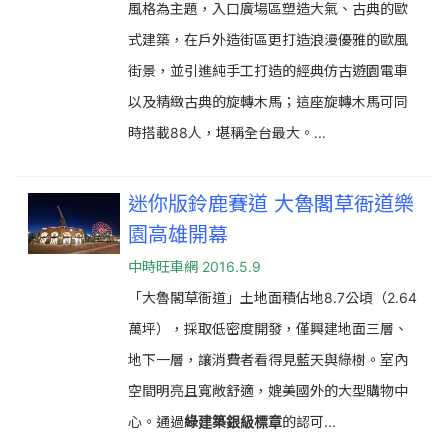
風格為主題，入口廣場區塑造大氣、古典的歐
式建築，在戶外造街區更打造浪漫優雅的歐風
街景，並引進純手工打造的經典仿古遊園電車
以及精緻古典的旋轉木馬；這座旋轉木馬可同
時搭載88人，堪稱全台最大。...
迷你版鈴鹿賽道 大魯閣草衙道樂
園高雄開幕
中時旺車網 2016.5.9
「大魯閣草衙道」土地面積佔地8.7公頃（2.64
萬坪），採取低密度開發，僅興建地面三層、
地下一層，讓消費者看得見藍天與綠樹。室內
空間明亮且寬敞舒適，媲美國外的大型購物中
心。通過
綠建築銀級標章
的認可...